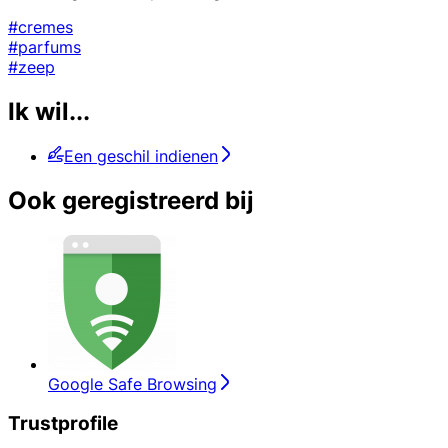
#cremes
#parfums
#zeep
Ik wil...
Een geschil indienen
Ook geregistreerd bij
Google Safe Browsing
Trustprofile