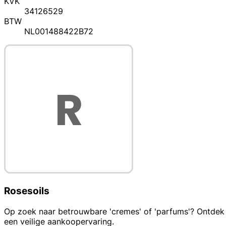
KVK
34126529
BTW
NL001488422B72
Rosesoils
Op zoek naar betrouwbare 'cremes' of 'parfums'? Ontdek d
een veilige aankoopervaring.