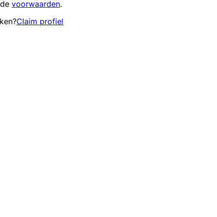
 de
voorwaarden
.
eken?
Claim profiel