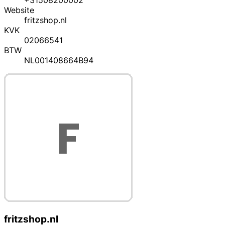
+31508200002
Website
fritzshop.nl
KVK
02066541
BTW
NL001408664B94
fritzshop.nl