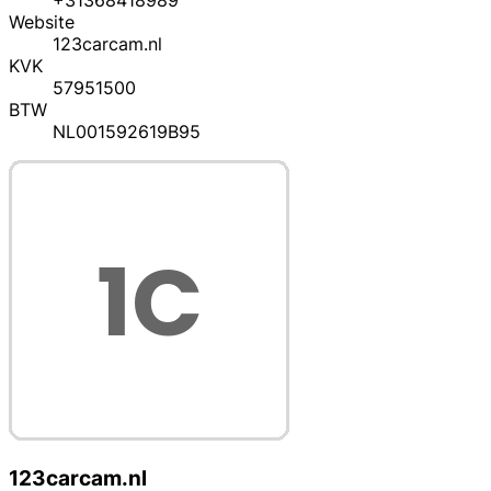
+31368418989
Website
123carcam.nl
KVK
57951500
BTW
NL001592619B95
123carcam.nl