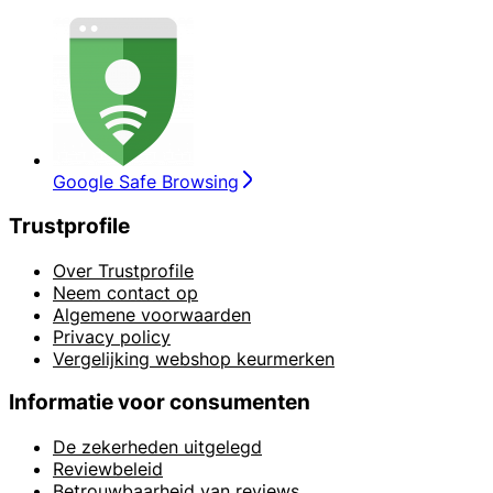
Google Safe Browsing
Trustprofile
Over Trustprofile
Neem contact op
Algemene voorwaarden
Privacy policy
Vergelijking webshop keurmerken
Informatie voor consumenten
De zekerheden uitgelegd
Reviewbeleid
Betrouwbaarheid van reviews