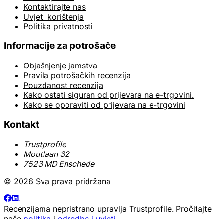
Kontaktirajte nas
Uvjeti korištenja
Politika privatnosti
Informacije za potrošače
Objašnjenje jamstva
Pravila potrošačkih recenzija
Pouzdanost recenzija
Kako ostati siguran od prijevara na e-trgovini.
Kako se oporaviti od prijevara na e-trgovini
Kontakt
Trustprofile
Moutlaan 32
7523 MD Enschede
© 2026 Sva prava pridržana
Recenzijama nepristrano upravlja
Trustprofile
. Pročitajte
naše
politika
i
odredbe i uvjeti
.