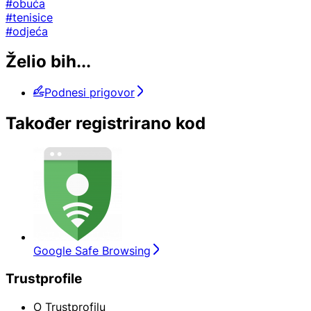
#obuća
#tenisice
#odjeća
Želio bih...
Podnesi prigovor
Također registrirano kod
Google Safe Browsing
Trustprofile
O Trustprofilu