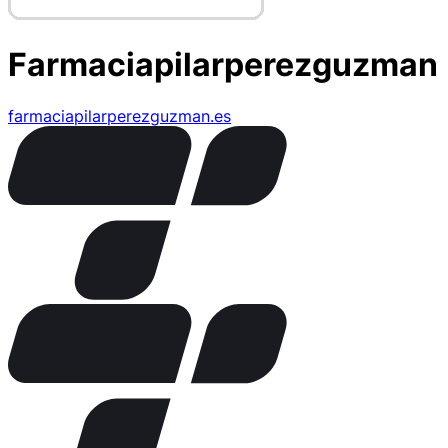
Farmaciapilarperezguzman
farmaciapilarperezguzman.es