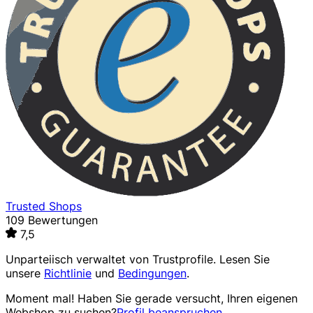
Trusted Shops
109 Bewertungen
7,5
Unparteiisch verwaltet von
Trustprofile
. Lesen Sie
unsere
Richtlinie
und
Bedingungen
.
Moment mal! Haben Sie gerade versucht, Ihren eigenen
Webshop zu suchen?
Profil beanspruchen