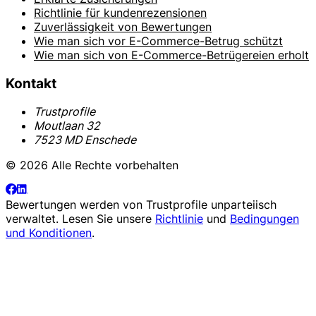
Richtlinie für kundenrezensionen
Zuverlässigkeit von Bewertungen
Wie man sich vor E-Commerce-Betrug schützt
Wie man sich von E-Commerce-Betrügereien erholt
Kontakt
Trustprofile
Moutlaan 32
7523 MD Enschede
© 2026 Alle Rechte vorbehalten
Bewertungen werden von
Trustprofile
unparteiisch
verwaltet. Lesen Sie unsere
Richtlinie
und
Bedingungen
und Konditionen
.