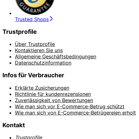
Trusted Shops
Trustprofile
Über Trustprofile
Kontaktieren Sie uns
Allgemeine Geschäftsbedingungen
Datenschutzinformation
Infos für Verbraucher
Erklärte Zusicherungen
Richtlinie für kundenrezensionen
Zuverlässigkeit von Bewertungen
Wie man sich vor E-Commerce-Betrug schützt
Wie man sich von E-Commerce-Betrügereien erholt
Kontakt
Trustprofile