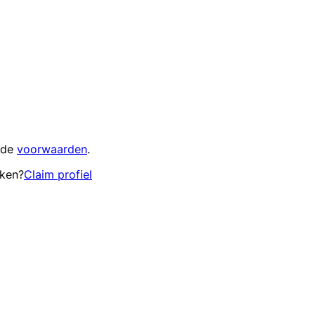
 de
voorwaarden
.
eken?
Claim profiel