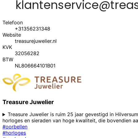
Telefoon
+31356231348
Website
treasurejuwelier.nl
KVK
32056282
BTW
NL806664101B01
Treasure Juwelier
Treasure Juwelier is ruim 25 jaar gevestigd in Hilversu
horloges en sieraden van hoge kwaliteit, die bovendien aan
#oorbellen
#horloges