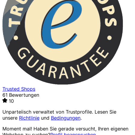
Trusted Shops
61 Bewertungen
10
Unparteiisch verwaltet von
Trustprofile
. Lesen Sie
unsere
Richtlinie
und
Bedingungen
.
Moment mal! Haben Sie gerade versucht, Ihren eigenen
Webshop zu suchen?
Profil beanspruchen