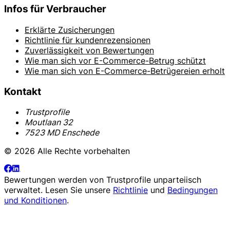
Infos für Verbraucher
Erklärte Zusicherungen
Richtlinie für kundenrezensionen
Zuverlässigkeit von Bewertungen
Wie man sich vor E-Commerce-Betrug schützt
Wie man sich von E-Commerce-Betrügereien erholt
Kontakt
Trustprofile
Moutlaan 32
7523 MD Enschede
© 2026 Alle Rechte vorbehalten
Bewertungen werden von
Trustprofile
unparteiisch
verwaltet. Lesen Sie unsere
Richtlinie
und
Bedingungen
und Konditionen
.