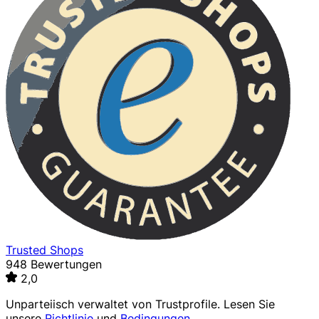
Trusted Shops
948 Bewertungen
2,0
Unparteiisch verwaltet von
Trustprofile
. Lesen Sie
unsere
Richtlinie
und
Bedingungen
.