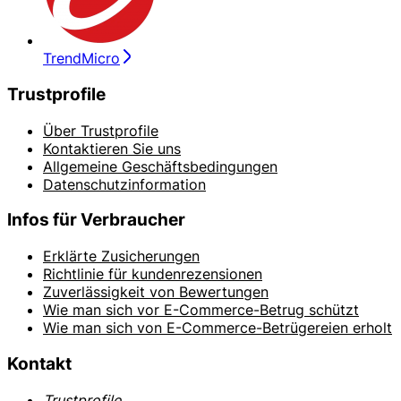
TrendMicro
Trustprofile
Über Trustprofile
Kontaktieren Sie uns
Allgemeine Geschäftsbedingungen
Datenschutzinformation
Infos für Verbraucher
Erklärte Zusicherungen
Richtlinie für kundenrezensionen
Zuverlässigkeit von Bewertungen
Wie man sich vor E-Commerce-Betrug schützt
Wie man sich von E-Commerce-Betrügereien erholt
Kontakt
Trustprofile