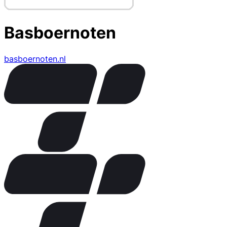
Basboernoten
basboernoten.nl