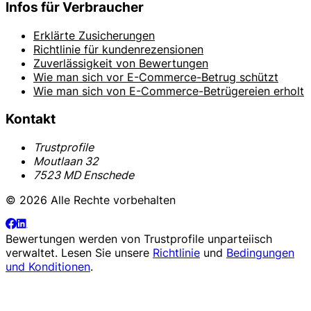
Infos für Verbraucher
Erklärte Zusicherungen
Richtlinie für kundenrezensionen
Zuverlässigkeit von Bewertungen
Wie man sich vor E-Commerce-Betrug schützt
Wie man sich von E-Commerce-Betrügereien erholt
Kontakt
Trustprofile
Moutlaan 32
7523 MD Enschede
© 2026 Alle Rechte vorbehalten
Bewertungen werden von
Trustprofile
unparteiisch
verwaltet. Lesen Sie unsere
Richtlinie
und
Bedingungen
und Konditionen
.