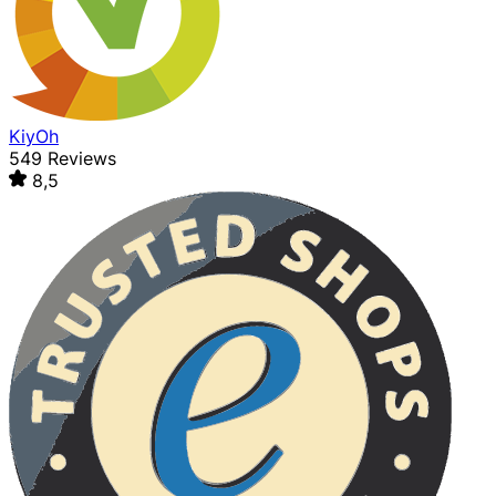
KiyOh
549 Reviews
8,5