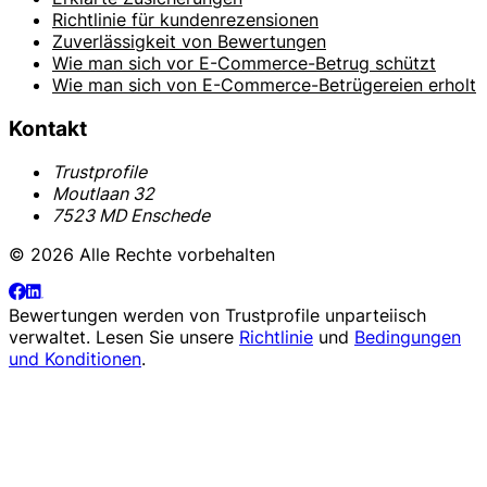
Richtlinie für kundenrezensionen
Zuverlässigkeit von Bewertungen
Wie man sich vor E-Commerce-Betrug schützt
Wie man sich von E-Commerce-Betrügereien erholt
Kontakt
Trustprofile
Moutlaan 32
7523 MD Enschede
© 2026 Alle Rechte vorbehalten
Bewertungen werden von
Trustprofile
unparteiisch
verwaltet. Lesen Sie unsere
Richtlinie
und
Bedingungen
und Konditionen
.