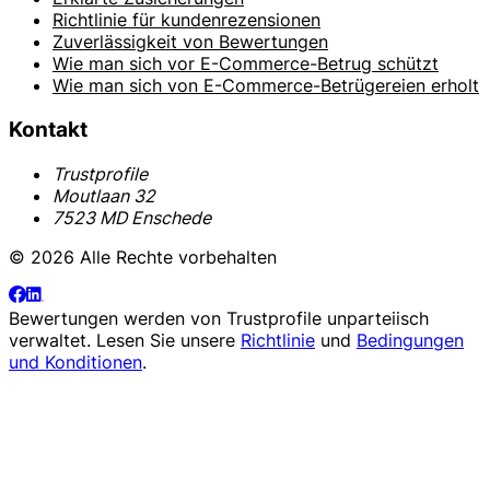
Richtlinie für kundenrezensionen
Zuverlässigkeit von Bewertungen
Wie man sich vor E-Commerce-Betrug schützt
Wie man sich von E-Commerce-Betrügereien erholt
Kontakt
Trustprofile
Moutlaan 32
7523 MD Enschede
© 2026 Alle Rechte vorbehalten
Bewertungen werden von
Trustprofile
unparteiisch
verwaltet. Lesen Sie unsere
Richtlinie
und
Bedingungen
und Konditionen
.