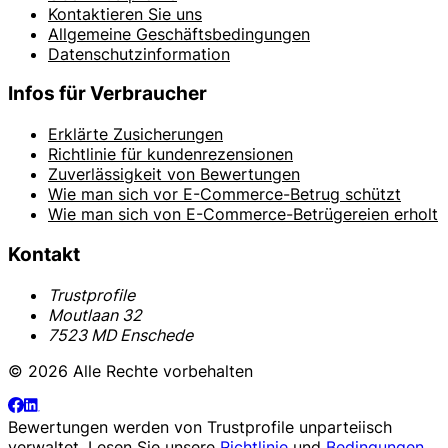
Kontaktieren Sie uns
Allgemeine Geschäftsbedingungen
Datenschutzinformation
Infos für Verbraucher
Erklärte Zusicherungen
Richtlinie für kundenrezensionen
Zuverlässigkeit von Bewertungen
Wie man sich vor E-Commerce-Betrug schützt
Wie man sich von E-Commerce-Betrügereien erholt
Kontakt
Trustprofile
Moutlaan 32
7523 MD Enschede
© 2026 Alle Rechte vorbehalten
Bewertungen werden von
Trustprofile
unparteiisch
verwaltet. Lesen Sie unsere
Richtlinie
und
Bedingungen