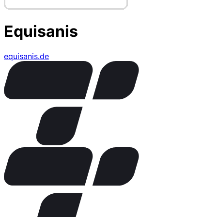
Equisanis
equisanis.de