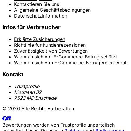
Kontaktieren Sie uns
Allgemeine Geschäftsbedingungen
Datenschutzinformation
Infos für Verbraucher
Erklärte Zusicherungen
Richtlinie für kundenrezensionen
Zuverlässigkeit von Bewertungen
Wie man sich vor E-Commerce-Betrug schützt
Wie man sich von E-Commerce-Betrügereien erholt
Kontakt
Trustprofile
Moutlaan 32
7523 MD Enschede
© 2026 Alle Rechte vorbehalten
Bewertungen werden von
Trustprofile
unparteiisch
verwaltet. Lesen Sie unsere
Richtlinie
und
Bedingungen