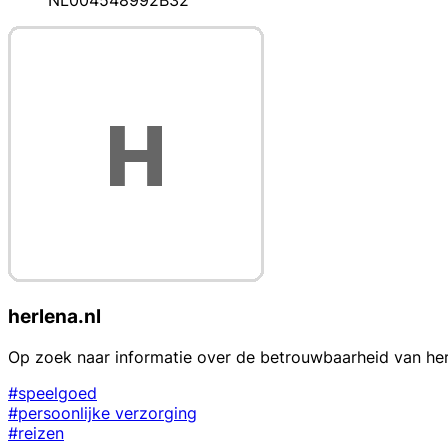
NL004548992B32
herlena.nl
Op zoek naar informatie over de betrouwbaarheid van herl
#speelgoed
#persoonlijke verzorging
#reizen