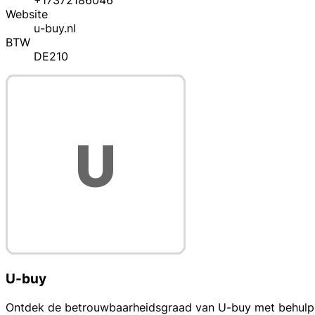
+17372186046
Website
u-buy.nl
BTW
DE210
U-buy
Ontdek de betrouwbaarheidsgraad van U-buy met behulp van