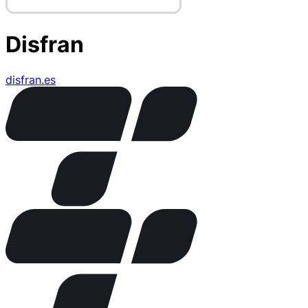
Disfran
disfran.es