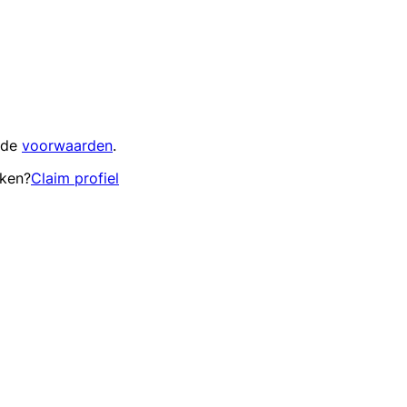
 de
voorwaarden
.
eken?
Claim profiel