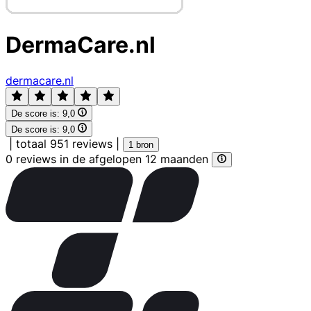
DermaCare.nl
dermacare.nl
De score is:
9,0
De score is:
9,0
|
totaal 951 reviews
|
1 bron
0 reviews in de afgelopen 12 maanden