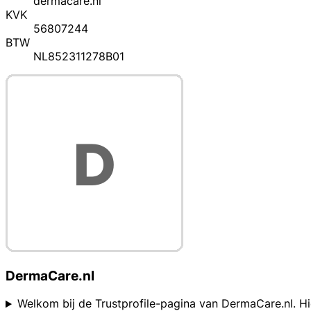
dermacare.nl
KVK
56807244
BTW
NL852311278B01
DermaCare.nl
Welkom bij de Trustprofile-pagina van DermaCare.nl. Hi