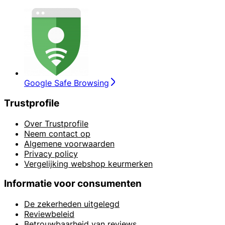
Google Safe Browsing
Trustprofile
Over Trustprofile
Neem contact op
Algemene voorwaarden
Privacy policy
Vergelijking webshop keurmerken
Informatie voor consumenten
De zekerheden uitgelegd
Reviewbeleid
Betrouwbaarheid van reviews