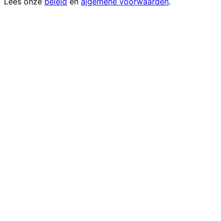
Lees onze
beleid
en
algemene voorwaarden
.