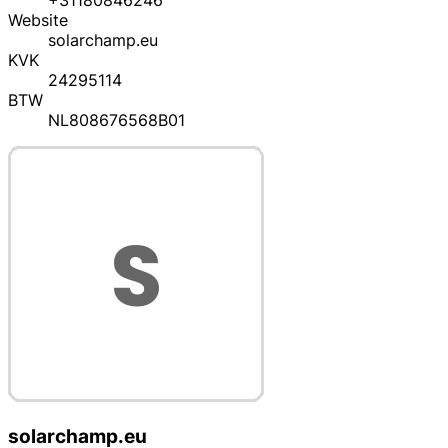
+31180846246
Website
solarchamp.eu
KVK
24295114
BTW
NL808676568B01
solarchamp.eu