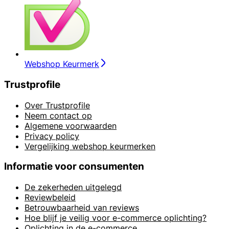
Webshop Keurmerk
Trustprofile
Over Trustprofile
Neem contact op
Algemene voorwaarden
Privacy policy
Vergelijking webshop keurmerken
Informatie voor consumenten
De zekerheden uitgelegd
Reviewbeleid
Betrouwbaarheid van reviews
Hoe blijf je veilig voor e-commerce oplichting?
Oplichting in de e-commerce