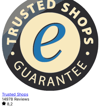
Trusted Shops
14978 Reviews
8,2