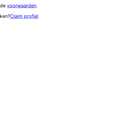
 de
voorwaarden
.
eken?
Claim profiel