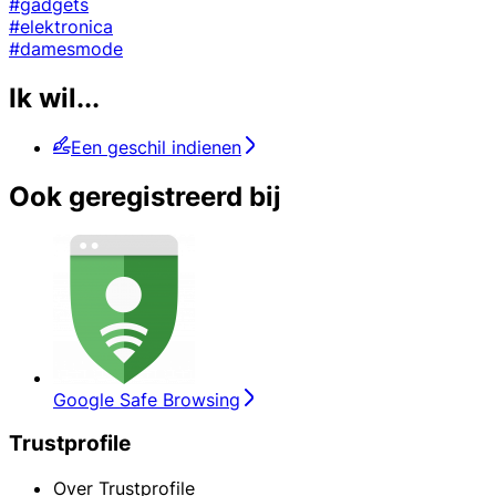
#gadgets
#elektronica
#damesmode
Ik wil...
Een geschil indienen
Ook geregistreerd bij
Google Safe Browsing
Trustprofile
Over Trustprofile