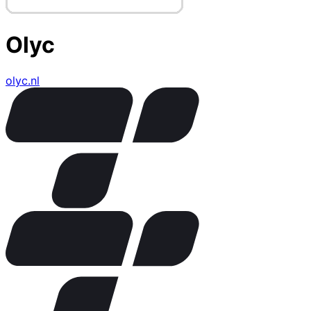
Olyc
olyc.nl