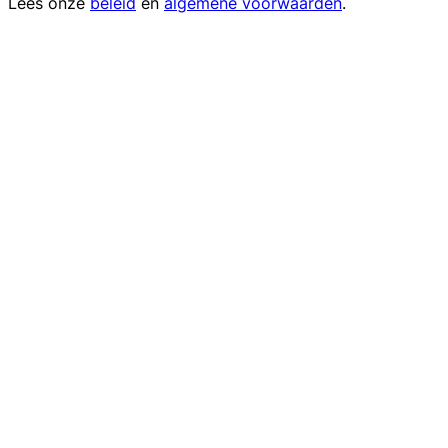
Lees onze
beleid
en
algemene voorwaarden
.