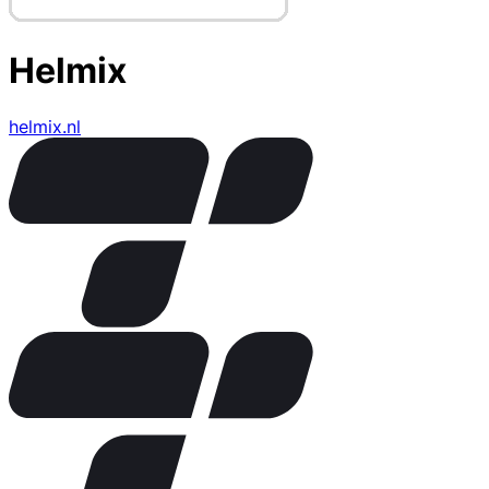
Helmix
helmix.nl