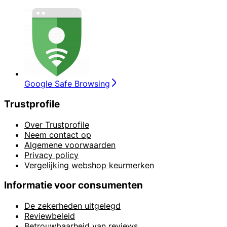
Google Safe Browsing
Trustprofile
Over Trustprofile
Neem contact op
Algemene voorwaarden
Privacy policy
Vergelijking webshop keurmerken
Informatie voor consumenten
De zekerheden uitgelegd
Reviewbeleid
Betrouwbaarheid van reviews