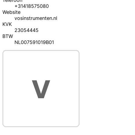
Telefoon
+31418575080
Website
vosinstrumenten.nl
KVK
23054445
BTW
NL007591019B01