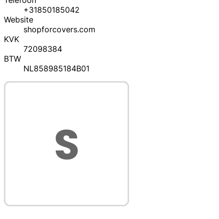
Telefoon
+31850185042
Website
shopforcovers.com
KVK
72098384
BTW
NL858985184B01