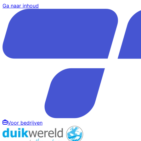
Ga naar inhoud
Voor bedrijven