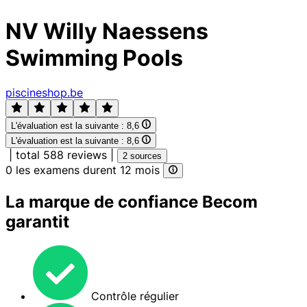
NV Willy Naessens
Swimming Pools
piscineshop.be
L'évaluation est la suivante :
8,6
L'évaluation est la suivante :
8,6
|
total 588 reviews
|
2 sources
0 les examens durent 12 mois
La marque de confiance Becom
garantit
Contrôle régulier