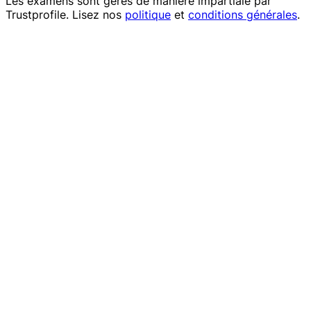
Les examens sont gérés de manière impartiale par
Trustprofile
. Lisez nos
politique
et
conditions générales
.