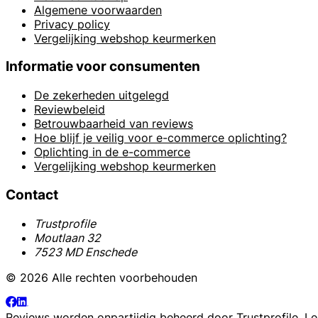
Algemene voorwaarden
Privacy policy
Vergelijking webshop keurmerken
Informatie voor consumenten
De zekerheden uitgelegd
Reviewbeleid
Betrouwbaarheid van reviews
Hoe blijf je veilig voor e-commerce oplichting?
Oplichting in de e-commerce
Vergelijking webshop keurmerken
Contact
Trustprofile
Moutlaan 32
7523 MD Enschede
© 2026 Alle rechten voorbehouden
Reviews worden onpartijdig beheerd door
Trustprofile
. L