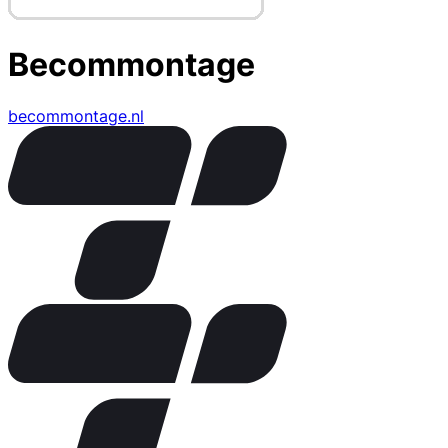
Becommontage
becommontage.nl