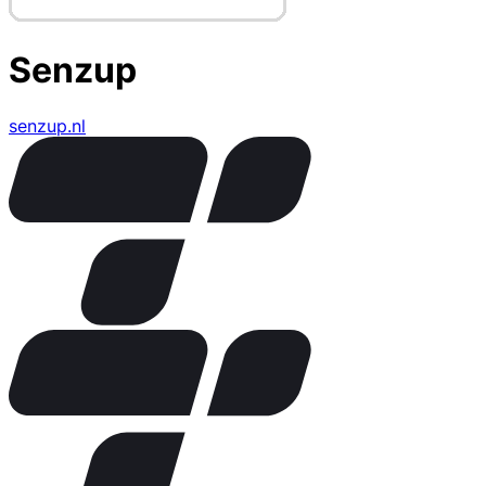
Senzup
senzup.nl