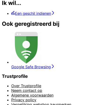
Ik wil...
Een geschil indienen
Ook geregistreerd bij
Google Safe Browsing
Trustprofile
Over Trustprofile
Neem contact op
Algemene voorwaarden
Privacy policy
Vergelijking webshop keurmerken