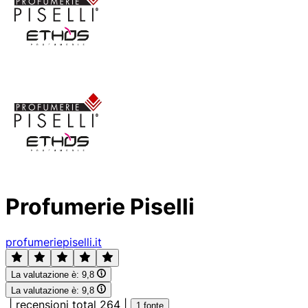
Profumerie Piselli
profumeriepiselli.it
La valutazione è:
9,8
La valutazione è:
9,8
|
recensioni total 264
|
1 fonte