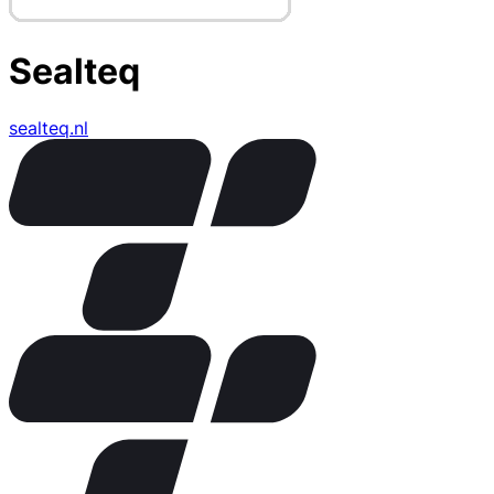
Sealteq
sealteq.nl