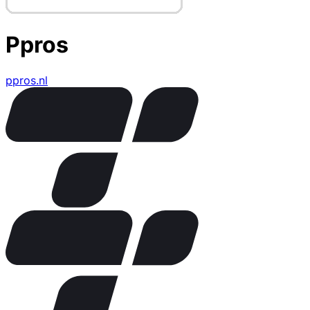
Ppros
ppros.nl