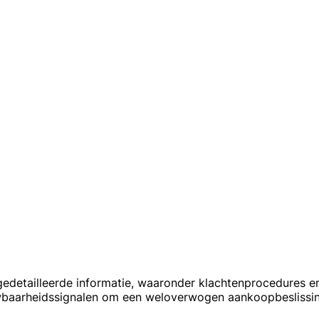
etailleerde informatie, waaronder klachtenprocedures en k
uwbaarheidssignalen om een weloverwogen aankoopbeslissi