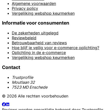
Algemene voorwaarden
Privacy policy
Vergelijking webshop keurmerken
Informatie voor consumenten
De zekerheden uitgelegd
Reviewbeleid
Betrouwbaarheid van reviews
Hoe blijf je veilig voor e-commerce oplichting?
Oplichting in de e-commerce
Vergelijking webshop keurmerken
Contact
Trustprofile
Moutlaan 32
7523 MD Enschede
© 2026 Alle rechten voorbehouden
Reviews worden onpartijdig beheerd door
Trustprofile
.