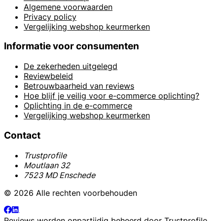
Algemene voorwaarden
Privacy policy
Vergelijking webshop keurmerken
Informatie voor consumenten
De zekerheden uitgelegd
Reviewbeleid
Betrouwbaarheid van reviews
Hoe blijf je veilig voor e-commerce oplichting?
Oplichting in de e-commerce
Vergelijking webshop keurmerken
Contact
Trustprofile
Moutlaan 32
7523 MD Enschede
© 2026 Alle rechten voorbehouden
Reviews worden onpartijdig beheerd door
Trustprofile
.