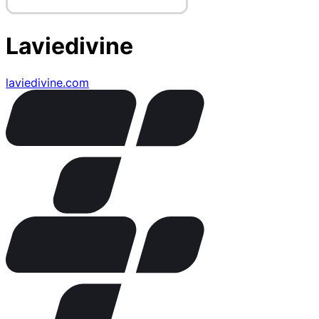
Laviedivine
laviedivine.com