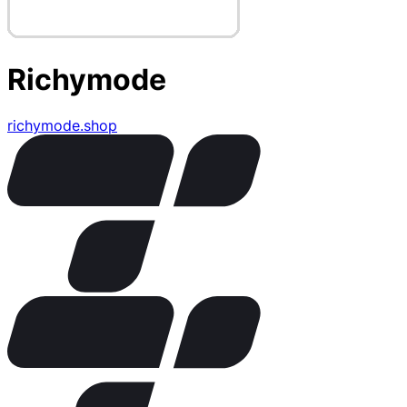
Richymode
richymode.shop