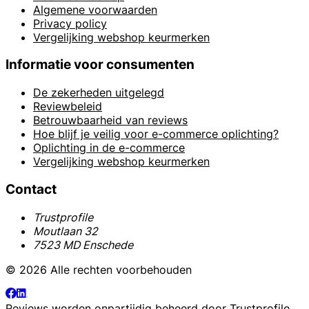
Algemene voorwaarden
Privacy policy
Vergelijking webshop keurmerken
Informatie voor consumenten
De zekerheden uitgelegd
Reviewbeleid
Betrouwbaarheid van reviews
Hoe blijf je veilig voor e-commerce oplichting?
Oplichting in de e-commerce
Vergelijking webshop keurmerken
Contact
Trustprofile
Moutlaan 32
7523 MD Enschede
© 2026 Alle rechten voorbehouden
Reviews worden onpartijdig beheerd door
Trustprofile
.