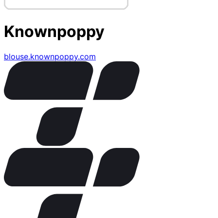
Knownpoppy
blouse.knownpoppy.com