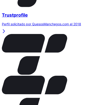
Trustprofile
Perfil solicitado por QuesosManchegos.com el 2018